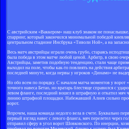
С австрийским «Ваккером» наш клуб знаком не понаслышке.
спарринг, который закончился минимальной победой киевлян
центральном стадионе Инсбрука «Тиволи Ной», а на запасной
Весь матч австрийцы играли очень грубо, стараясь исподти
была победа в этом матче любой ценой. Арбитр, в свою оче
Австрийцы, заметив подобную тенденцию, стали чаще прим
выходил на поле, чтобы как-то повлиять на действия арбитр
последней минуте, когда нервы у игроков «Динамо» не вы
Но обо всем по порядку. С началом матча моментов у ворот 
точного навеса Бетао, но вратарь блестяще справился с удар
левом фланге, последний вошел в штрафную и откатил мяч ч
линию штрафной площадки. Набежавший Алиев сильно пробил,
ворот.
Впрочем, наша команда недолго вела в счете. Буквально пер
первый взгляд навес с левого фланга, мяч перелетел через г
отправил сферу в угол ворот Шовковского. По инерции, хоз
пробивал по воротам Милевский, близко к успеху был Кравец,