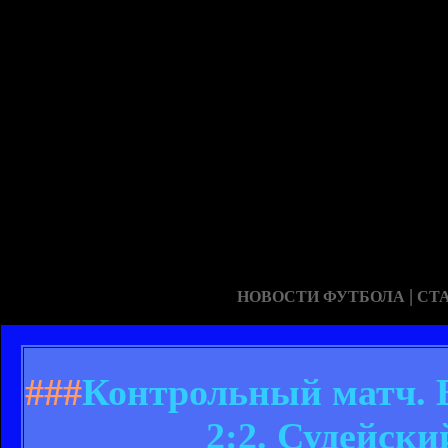
|
НОВОСТИ ФУТБОЛА
СТ
###
Контрольный матч. В
2:2. Судейски