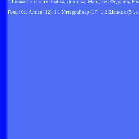
"Динамо" 2-й тайм: Рыбка, Допилка, Мандзюк, Федорив, Ро
Голы: 0:1 Алиев (12), 1:1 Унтеррайнер (17), 1:2 Шацких (54, с