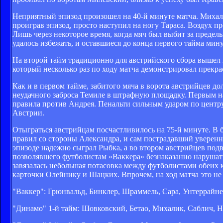
Неприятный эпизод произошел на 40-й минуте матча. Михал
проиграв эпизод, просто наступил на ногу Тараса. Воздух п
Лишь через некоторое время, когда мяч был выбит за предел
удалось избежать, и оставшиеся до конца первого тайма мину
На второй тайм традиционно для австрийского сбора вышел 
который несколько раз по ходу матча демонстрировал прекра
Как и в первом тайме, забитого мяча в ворота австрийцев до
неудачного заброса Темиле в штрафную площадку. Первым на
правила против Андрея. Пенальти сильным ударом по центру
Австрии.
Отыграться австрийцам посчастливилось на 75-й минуте. В 
правил со стороны Александра, и сам пострадавший уверенно
эпизоде надежно сыграл Рыбка, а во втором австрийцев подв
позволявшего футболистам «Ваккера» безнаказанно нарушать
завязалась небольшая потасовка между футболистами обеих к
карточки Олейнику и Шацких. Впрочем, на ход матча это не
"Ваккер": Грюнвальд, Бинклер, Шраммель, Сара, Унтеррайн
"Динамо" 1-й тайм: Шовковский, Бетао, Михалик, Саблич, 